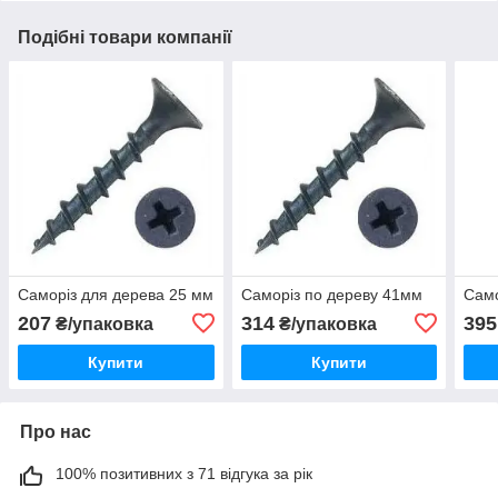
Подібні товари компанії
Саморіз для дерева 25 мм
Саморіз по дереву 41мм
Само
207
314
395
₴/упаковка
₴/упаковка
Купити
Купити
Про нас
100% позитивних з 71 відгука за рік