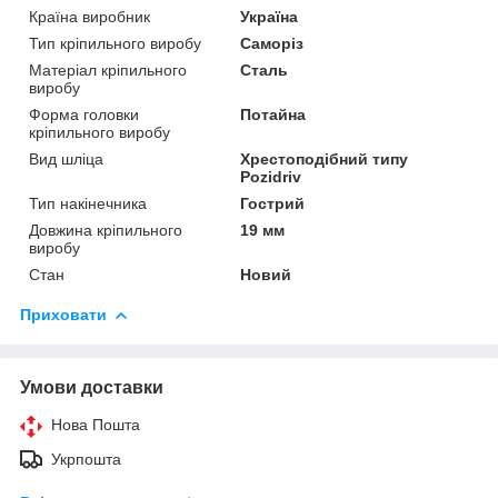
Країна виробник
Україна
Тип кріпильного виробу
Саморіз
Матеріал кріпильного
Сталь
виробу
Форма головки
Потайна
кріпильного виробу
Вид шліца
Хрестоподібний типу
Pozidriv
Тип накінечника
Гострий
Довжина кріпильного
19 мм
виробу
Стан
Новий
Приховати
Умови доставки
Нова Пошта
Укрпошта