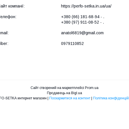
https://perfo-setka.in.ua/ua/
+380 (66) 181-68-94
.
+380 (97) 911-08-52
.
anatol6819@gmail.com
0979110852
Сайт створений на маркетплейсі
Prom.ua
Продавець на Bigl.ua
PERFO-SETKA интернет магазин |
Поскаржитися на контент
|
Політика конфіденцій