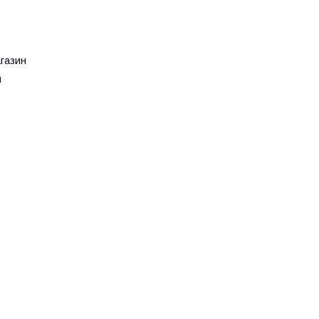
газин
я