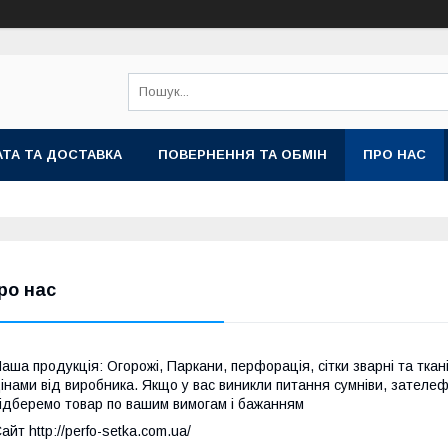
ТА ТА ДОСТАВКА
ПОВЕРНЕННЯ ТА ОБМІН
ПРО НАС
ро нас
аша продукція: Огорожі, Паркани, перфорація, сітки зварні та тк
інами від виробника. Якщо у вас виникли питання сумніви, зателе
ідберемо товар по вашим вимогам і бажанням
айт http://perfo-setka.com.ua/