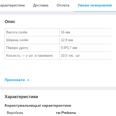
арактеристики
Доставка
Оплата
Умови повернення
Опис
Висота скоби
16 мм
Ширина скоби
12,8 мм
Переріз дроту
0,9*0,7 мм
Кількість — у шт. в пакованні
10,5 тис. шт.
Приховати
Характеристики
Користувальницькі характеристики
Виробник
тм Prebena