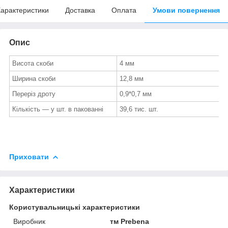
арактеристики
Доставка
Оплата
Умови повернення
Опис
Висота скоби
4 мм
Ширина скоби
12,8 мм
Переріз дроту
0,9*0,7 мм
Кількість — у шт. в пакованні
39,6 тис. шт.
Приховати
Характеристики
Користувальницькі характеристики
Виробник
тм Prebena